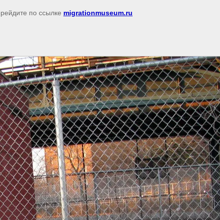
перейдите по ссылке
migrationmuseum.ru