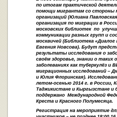
по итогам практической деятел
помощи мигрантам со стороны 
организаций (Юлиана Павловская
организация по миграции в Росси
московских библиотек по улуч
коммуникации разных групп и с
москвичей (Библиотека «Диалог 
Евгения Новсова). Будут предс
результаты исследования о заб
своём здоровье, знании о таких 
заболеваниях как туберкулёз и 
миграционных исследований – 
и Юлия Флоринская). Исследова
летом-осенью 2014 г. в России, 
Таджикистане и Кыргызстане и 
поддержано
Международной Фед
Креста и Красного Полумесяца.
Регистрация на мероприятие дл
участников – не позднее 18:00 16