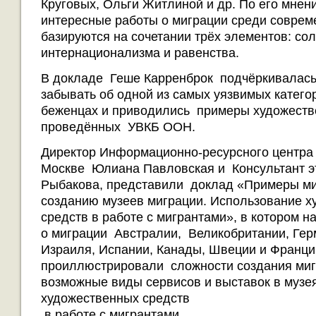
Круговых, Ольги Житлиной и др. По его мнен
интересные работы о миграции среди соврем
базируются на сочетании трёх элементов: со
интернационализма и равенства.
В докладе Геше Карренброк подчёркивалась
забывать об одной из самых уязвимых катего
беженцах и приводились примеры художеств
проведённых УВКБ ООН.
Директор Информационно-ресурсного центр
Москве Юлиана Павловская и Консультант э
Рыбакова, представили доклад «Примеры ми
созданию музеев миграции. Использование 
средств в работе с мигрантами», в котором н
о миграции Австралии, Великобритании, Гер
Израиля, Испании, Канады, Швеции и Франци
проиллюстрировали сложности создания миг
возможные виды сервисов и выставок в музе
художественных средств
в работе с мигрантами.