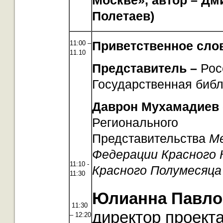
Москве», автор – Дм
Полетаев)
11:00 –
Приветственное сло
11.10
Представитель –
Рос
Государственная биб
Даврон Мухамадиев 
Регионального
Представительства
М
Федерации Красного 
11:10 -
Красного Полумесяца
11:30
Юлианна Павло
11:30
директор проект
– 12:20