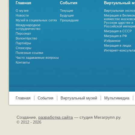
Главная
События
Виртуальный м
О музее
Текущие
Виртуальная экспо
Новости
Будущие
Миграция в Велико
княжестве московс
Музей в социальных сетях
Прошедшие
Русском царстве и
Международное
Российской импери
сотрудничество
Миграция в СССР
Персонал
Миграция в РФ
Волонтёрство
Избранное
Партнёры
Миграция в лицах
Спонсоры
Интернет-консульт
Полезные ссылки
Часто задаваемые вопросы
Контакты
Главная
События
Виртуальный музей
Мультимедиа
Создание,
разработка сайта
— студия Мегагрупп.ру.
© 2012 - 2026